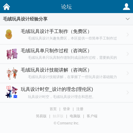
论坛
毛绒玩具设计经验分享
毛绒玩具设计手工制作（免费区）
毛绒玩具设计兴趣免费区，本区提供一些简单手工制作过
程，适合兴趣爱好利用家里现有条件做一些简单工艺美化生活
毛绒玩具单只制作过程（咨询区）
调节心情，打发多余时间充实自己。
毛绒玩具单只玩具制作缝制到成品制作过程，需要购买的
可以点相关连接到陶宝店里拍单付款，购买前请具体查看陶宝
毛绒玩具设计技能讲解（咨询区）
店说明和介绍。
毛绒玩具设计技能讲解，在掌握了一些玩具设计基础能力
上，为了提升更高一层次，这里可以学习到相关技能技巧方
玩具设计时空_设计的理念(理伦区)
法。本区为收费区。
玩具设计时空，毛绒玩具设计理念和思想。
首页
|
登录
|
注册
简易版
|
触屏版
|
电脑版
|
客户端
© Comsenz Inc.