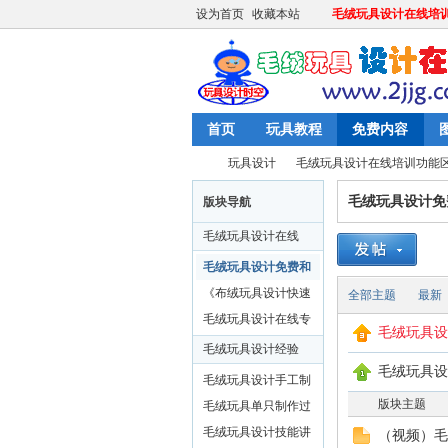
设为首页
收藏本站
毛绒玩具设计在线培训 请
首页
玩具教程
免费内容
玩具设计
毛绒玩具设计在线培训功能
毛绒玩具设计免
版块导航
毛绒玩具设计在线
玩
»
›
培训功能区
毛绒玩具设计免费和
打赏内容分享
《布绒玩具设计快速
全部主题
最新
教程》辅导群
毛绒玩具设计在线专
毛绒玩具设
业培训辅导群
毛绒玩具设计经验
毛绒玩具设
分享
毛绒玩具设计手工制
版块主题
作（免费区）
毛绒玩具单只制作过
程（咨询区）
毛绒玩具设计技能讲
（视频）毛