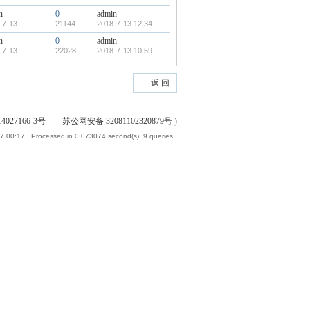
n
0
admin
-7-13
21144
2018-7-13 12:34
n
0
admin
-7-13
22028
2018-7-13 10:59
返 回
4027166-3号 苏公网安备 32081102320879号
)
7 00:17
, Processed in 0.073074 second(s), 9 queries .