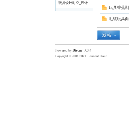
具
解（咨询区）
玩具设计时空_设计
玩具香蕉剥
的理念(理伦区)
毛绒玩具向
Powered by
Discuz!
X3.4
Copyright © 2001-2021, Tencent Cloud.
设
计