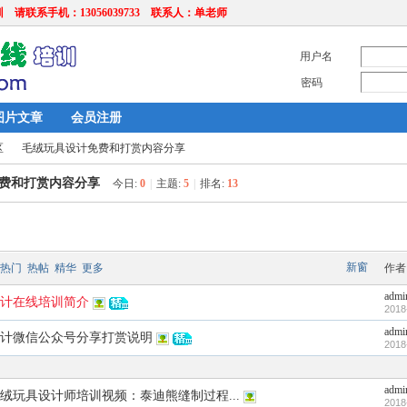
联系手机：13056039733 联系人：单老师
用户名
密码
图片文章
会员注册
区
毛绒玩具设计免费和打赏内容分享
费和打赏内容分享
今日:
0
|
主题:
5
|
排名:
13
›
新窗
热门
热帖
精华
更多
作者
admi
计在线培训简介
2018
admi
计微信公众号分享打赏说明
2018
admi
绒玩具设计师培训视频：泰迪熊缝制过程...
2018